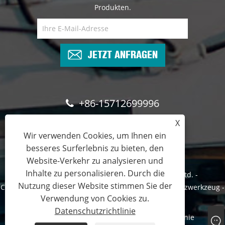
Produkten.
JETZT ANFRAGEN
+86-15712699996
X
sales@emeads.com
Wir verwenden Cookies, um Ihnen ein
besseres Surferlebnis zu bieten, den
Website-Verkehr zu analysieren und
Inhalte zu personalisieren. Durch die
Copyright © 2023 Zhejiang Emeads Tools Co., Ltd. -
Nutzung dieser Website stimmen Sie der
Crimpwerkzeug, Hydraulisches Schneidwerkzeug, Stanzwerkzeug -
Verwendung von Cookies zu.
Alle Rechte vorbehalten.
Datenschutzrichtlinie
Links
Sitemap
RSS
XML
Datenschutzrichtlinie