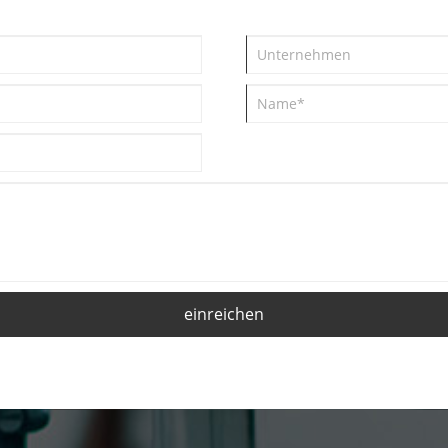
e
anderer weithin gelobter Vorteile!
in
Mehr als 40 Arten von
Patentanmeldungen, Zertifizierung,
vollständige Zertifikate, starke Stärke!
einreichen