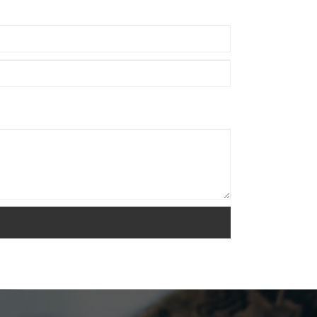
Unser Paket besteht aus
Segeltuchtasche und Hauptkarton.
Da sich der Markt für hydraulische
Crimpwerkzeuge entwickelt und
verändert, empfehlen wir Ihnen,
unsere Website zu besuchen, und
wir zeigen Ihnen regelmäßig die
neuesten Nachrichten.