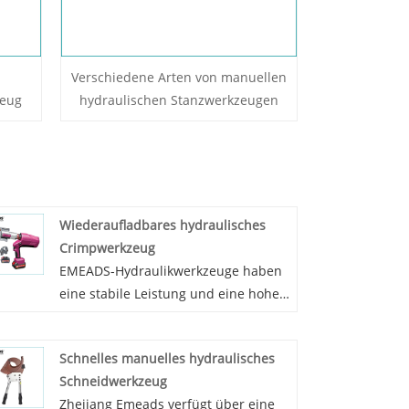
Verschiedene Arten von manuellen
zeug
hydraulischen Stanzwerkzeugen
Wiederaufladbares hydraulisches
Crimpwerkzeug
EMEADS-Hydraulikwerkzeuge haben
eine stabile Leistung und eine hohe
Kostenleistung mit einem
leistungsstarken importierten Motor.
Schnelles manuelles hydraulisches
EMEADS ist auf die Herstellung und
Schneidwerkzeug
den Vertrieb von wiederaufladbaren
Zhejiang Emeads verfügt über eine
hydraulischen Crimpwerkzeugen