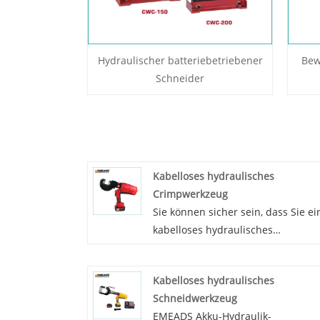
Hydraulischer batteriebetriebener
Bew
Schneider
Kabelloses hydraulisches
Crimpwerkzeug
Sie können sicher sein, dass Sie ei
kabelloses hydraulisches
Crimpwerkzeug in unserem Werk
kaufen, und wir bieten Ihnen den
Kabelloses hydraulisches
besten Kundendienst und eine
Schneidwerkzeug
pünktliche Lieferung. EMEADS ist i
EMEADS Akku-Hydraulik-
der Lage, das kabellose hydraulisc