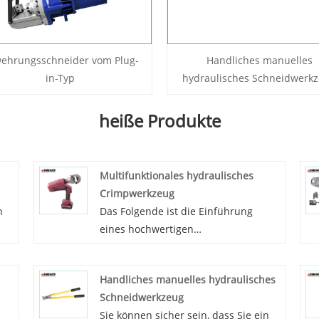
ehrungsschneider vom Plug-
Handliches manuelles
in-Typ
hydraulisches Schneidwerk
heiße Produkte
Multifunktionales hydraulisches
Crimpwerkzeug
n
Das Folgende ist die Einführung
eines hochwertigen
multifunktionalen hydraulischen
Crimpwerkzeugs, in der Hoffnung,
Handliches manuelles hydraulisches
Ihnen dabei zu helfen, das
Schneidwerkzeug
n
multifunktionale hydraulische
Sie können sicher sein, dass Sie ein
he
Crimpwerkzeug besser zu verstehen.