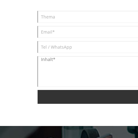
effizient zu erledigen. Begrüßen Si
neue und alte Kunden, um weiterh
mit uns zusammenzuarbeiten, um
eine bessere Zukunft zu schaffen!