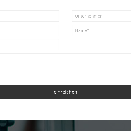
Forschung und Entwicklung haben
gewonnen mehr als 40 nationale
Patente. Das Unternehmen hat den
Sprung von der Fertigung zur
intelligenten Fertigung geschafft,
und EMEADS-Tools sind in den
Augen von Benutzern auf der ganzen
Welt zu einer der besten Marken
geworden. Das Vertrauen und die
Erwartungen der Kunden an uns
ermutigen uns, es mehr zu schätzen
und danach zu streben, es auf eine
einreichen
wissenschaftlichere Weise zu
praktizieren, um unsere
Verpflichtungen zu erfüllen.