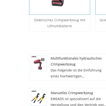
Elektrisches Crimpwerkzeug mit
Gro
Lithiumbatterie
Multifunktionales hydraulisches
Crimpwerkzeug
Das Folgende ist die Einführung
eines hochwertigen
multifunktionalen hydraulischen
Crimpwerkzeugs, in der Hoffnung,
Manuelles Crimpwerkzeug
Ihnen dabei zu helfen, das
EMEADS ist spezialisiert auf die
multifunktionale hydraulische
Herstellung und den Vertrieb von
Crimpwerkzeug besser zu versteh