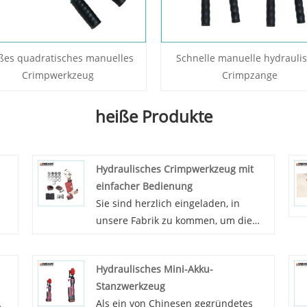
ßes quadratisches manuelles
Schnelle manuelle hydrauli
Crimpwerkzeug
Crimpzange
heiße Produkte
Hydraulisches Crimpwerkzeug mit
einfacher Bedienung
Sie sind herzlich eingeladen, in
unsere Fabrik zu kommen, um die
neuesten verkauften, günstigen und
hochwertigen hydraulischen
Hydraulisches Mini-Akku-
Crimpwerkzeuge zu kaufen. Als
Stanzwerkzeug
professioneller Hersteller von
Als ein von Chinesen gegründetes
en.
hochwertigen Hydraulikwerkzeugen