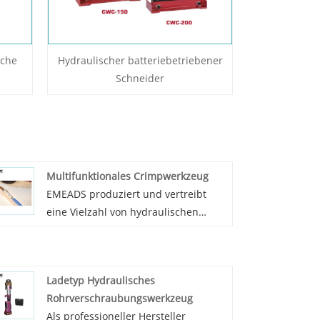
sche
Hydraulischer batteriebetriebener
Schneider
Multifunktionales Crimpwerkzeug
EMEADS produziert und vertreibt
eine Vielzahl von hydraulischen
Werkzeugen, darunter
multifunktionale Serien.
Multifunktionale Crimpwerkzeuge
Ladetyp Hydraulisches
sind bei unseren neuen und
Rohrverschraubungswerkzeug
bestehenden Kunden sehr beliebt.
Als professioneller Hersteller
EMEADS bietet hochwertige Produkte