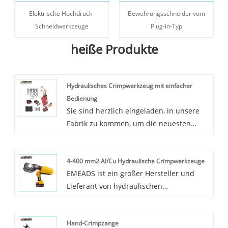
Elektrische Hochdruck-
Bewehrungsschneider vom
Schneidwerkzeuge
Plug-in-Typ
heiße Produkte
Hydraulisches Crimpwerkzeug mit einfacher
Bedienung
Sie sind herzlich eingeladen, in unsere
Fabrik zu kommen, um die neuesten
verkauften, günstigen und hochwertigen
hydraulischen Crimpwerkzeuge zu
4-400 mm2 Al/Cu Hydraulische Crimpwerkzeuge
kaufen. Als professioneller Hersteller von
EMEADS ist ein großer Hersteller und
hochwertigen Hydraulikwerkzeugen
Lieferant von hydraulischen
verfügen wir über eine breite Palette von
Crimpwerkzeugen in China,
Geschäfts- und reichen Industrielinien.
einschließlich Crimpen, Schneiden,
Das hydraulische Crimpwerkzeug von
Hand-Crimpzange
Stanzen, Wagenhebern und
EMEADS mit einfacher Bedienung wird