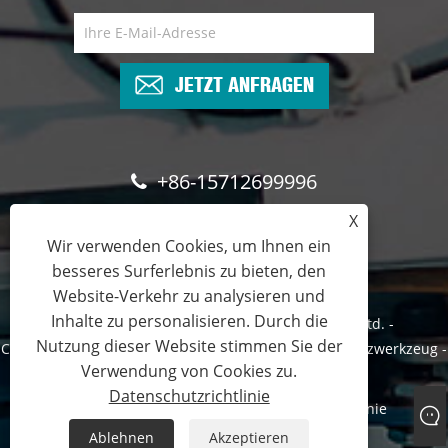
JETZT ANFRAGEN
+86-15712699996
X
sales@emeads.com
Wir verwenden Cookies, um Ihnen ein
besseres Surferlebnis zu bieten, den
Website-Verkehr zu analysieren und
Inhalte zu personalisieren. Durch die
Copyright © 2023 Zhejiang Emeads Tools Co., Ltd. -
Nutzung dieser Website stimmen Sie der
Crimpwerkzeug, Hydraulisches Schneidwerkzeug, Stanzwerkzeug -
Verwendung von Cookies zu.
Alle Rechte vorbehalten.
Datenschutzrichtlinie
Links
Sitemap
RSS
XML
Datenschutzrichtlinie
Ablehnen
Akzeptieren