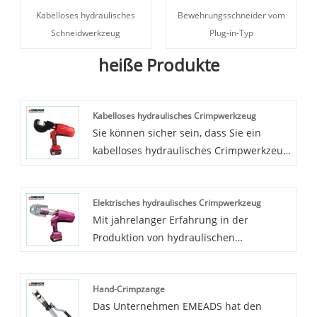
Kabelloses hydraulisches
Bewehrungsschneider vom
Schneidwerkzeug
Plug-in-Typ
heiße Produkte
Kabelloses hydraulisches Crimpwerkzeug
Sie können sicher sein, dass Sie ein
kabelloses hydraulisches Crimpwerkzeug
in unserem Werk kaufen, und wir bieten
Ihnen den besten Kundendienst und
Elektrisches hydraulisches Crimpwerkzeug
eine pünktliche Lieferung. EMEADS ist in
Mit jahrelanger Erfahrung in der
der Lage, das kabellose hydraulische
Produktion von hydraulischen
Crimpwerkzeug mit hoher Qualität und
Crimpwerkzeugen kann Zhejiang
zu einem wettbewerbsfähigen Preis
EMEADS Tools Co., Ltd eine breite Palette
anzubieten. Alle unsere Produkte
Hand-Crimpzange
von hydraulischen Werkzeugen liefern.
entsprechen dem internationalen
Das Unternehmen EMEADS hat den
Hochwertige Hydraulikwerkzeuge können
Standard (ISO9001). Wir haben einen