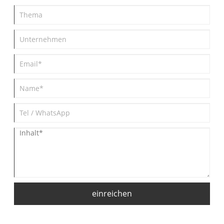
Crimpwerkzeuge entwickelt und
verändert, empfehlen wir Ihnen, unsere
Website zu besuchen, und wir zeigen
Ihnen regelmäßig die neuesten
Nachrichten.
einreichen